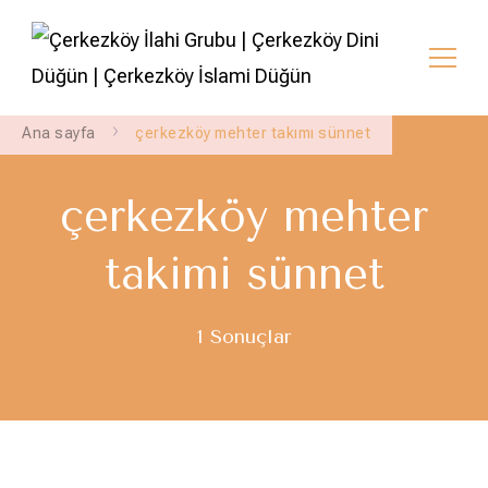
Çerkezköy İlahi Grubu | Çerkezköy Dini
çerkezköy semazen grubu – çerkezköy dini sünnet –
çerkezköy dini nişan
Düğün | Çerkezköy İslami Düğün
Ana sayfa
çerkezköy mehter takımı sünnet
çerkezköy mehter
takımı sünnet
1 Sonuçlar