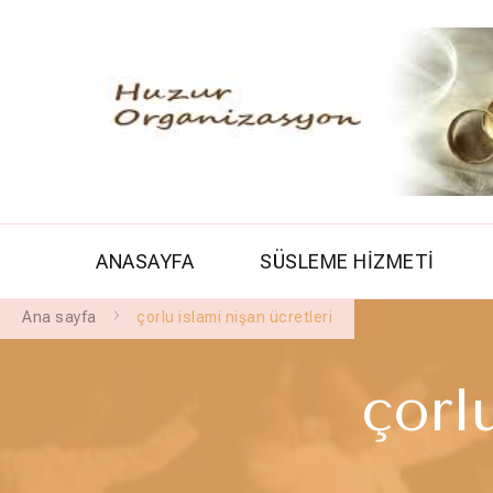
ANASAYFA
SÜSLEME HİZMETİ
Ana sayfa
çorlu islami nişan ücretleri
çorl