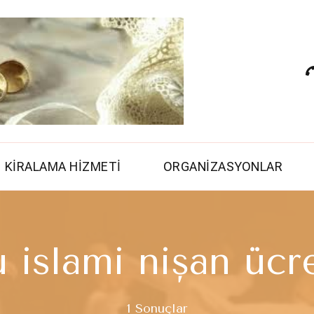
Çerkezköy İlahi 
çerkezköy semazen grubu 
İslami Düğün
KİRALAMA HİZMETİ
ORGANİZASYONLAR
u islami nişan ücre
1 Sonuçlar