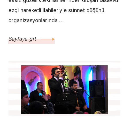
essiz güzellikteki ilahilerinden oluşan tasavvuf
ezgi hareketli ilahileriyle sünnet düğünü
organizasyonlarında …
Sayfaya git