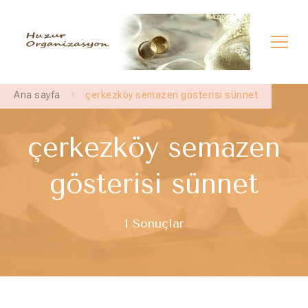
Çerkezköy İlahi Grubu | Çerkezköy Dini
çerkezköy semazen grubu – çerkezköy dini sünnet –
çerkezköy dini nişan
Düğün | Çerkezköy İslami Düğün
Ana sayfa
çerkezköy semazen gösterisi sünnet
çerkezköy semazen
gösterisi sünnet
1 Sonuçlar