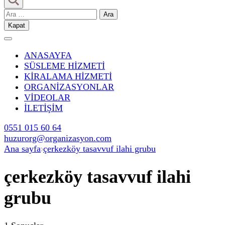
Düğün | Çerkezköy İslami Düğün
Arama:
Kapat
ANASAYFA
SÜSLEME HİZMETİ
KİRALAMA HİZMETİ
ORGANİZASYONLAR
VİDEOLAR
İLETİŞİM
0551 015 60 64
huzurorg@organizasyon.com
Ana sayfa
çerkezköy tasavvuf ilahi grubu
çerkezköy tasavvuf ilahi
grubu