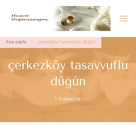
Çerkezköy İlahi Grubu | Çerkezköy Dini
çerkezköy semazen grubu – çerkezköy dini sünnet –
çerkezköy dini nişan
Düğün | Çerkezköy İslami Düğün
Ana sayfa
çerkezköy tasavvuflu düğün
çerkezköy tasavvuflu
düğün
1 Sonuçlar