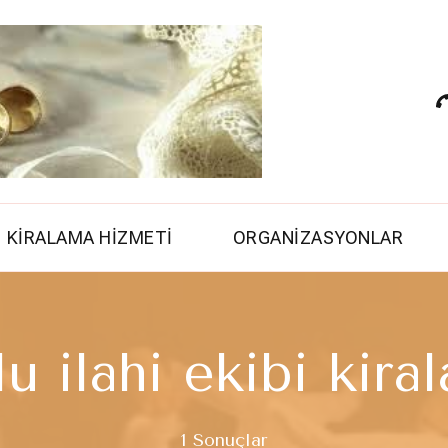
Çerkezköy İlahi 
çerkezköy semazen grubu 
İslami Düğün
KİRALAMA HİZMETİ
ORGANİZASYONLAR
lu ilahi ekibi kira
1 Sonuçlar