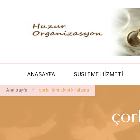
ANASAYFA
SÜSLEME HİZMETİ
Ana sayfa
çorlu ilahi ekibi kiralama
çor