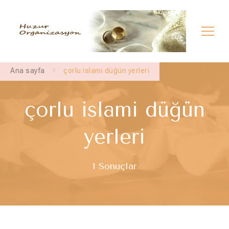
Çerkezköy İlahi Grubu | Çerkezköy Dini
çerkezköy semazen grubu – çerkezköy dini sünnet –
çerkezköy dini nişan
Düğün | Çerkezköy İslami Düğün
Ana sayfa
çorlu islami düğün yerleri
çorlu islami düğün
yerleri
1 Sonuçlar