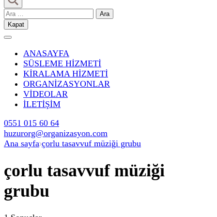
Düğün | Çerkezköy İslami Düğün
Arama:
Kapat
ANASAYFA
SÜSLEME HİZMETİ
KİRALAMA HİZMETİ
ORGANİZASYONLAR
VİDEOLAR
İLETİŞİM
0551 015 60 64
huzurorg@organizasyon.com
Ana sayfa
çorlu tasavvuf müziği grubu
çorlu tasavvuf müziği
grubu