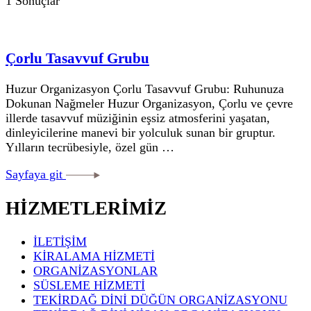
1 Sonuçlar
Çorlu Tasavvuf Grubu
Huzur Organizasyon Çorlu Tasavvuf Grubu: Ruhunuza
Dokunan Nağmeler Huzur Organizasyon, Çorlu ve çevre
illerde tasavvuf müziğinin eşsiz atmosferini yaşatan,
dinleyicilerine manevi bir yolculuk sunan bir gruptur.
Yılların tecrübesiyle, özel gün …
Sayfaya git
HİZMETLERİMİZ
İLETİŞİM
KİRALAMA HİZMETİ
ORGANİZASYONLAR
SÜSLEME HİZMETİ
TEKİRDAĞ DİNİ DÜĞÜN ORGANİZASYONU